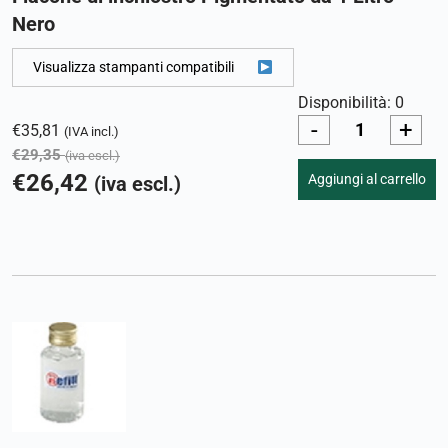
Nero
Visualizza stampanti compatibili
Disponibilità: 0
-
+
€
35,81
(IVA incl.)
€
29,35
(iva escl.)
€
26,42
Aggiungi al carrello
(iva escl.)