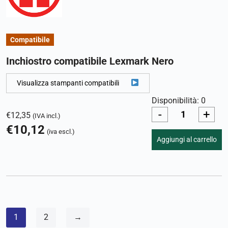
Compatibile
Inchiostro compatibile Lexmark Nero
Visualizza stampanti compatibili
Disponibilità: 0
-
+
€
12,35
(IVA incl.)
€
10,12
(iva escl.)
Aggiungi al carrello
1
2
→