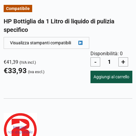
Compatibile
HP Bottiglia da 1 Litro di liquido di pulizia
specifico
Visualizza stampanti compatibili
Disponibilità: 0
-
+
€
41,39
(IVA incl.)
€
33,93
(iva escl.)
Aggiungi al carrello