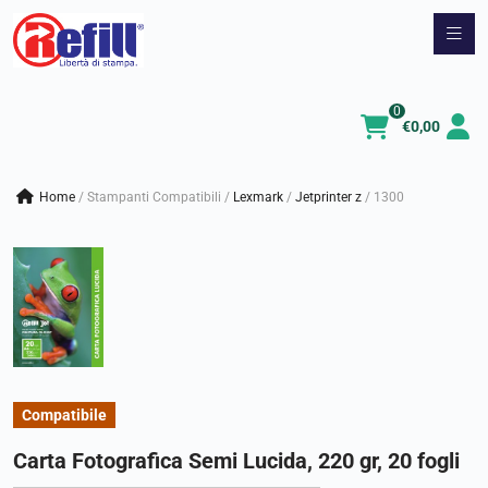
Vai
al
contenuto
0
€
0,00
Home
/
Stampanti Compatibili
/
lexmark
/
jetprinter z
/
1300
Compatibile
Carta Fotografica Semi Lucida, 220 gr, 20 fogli