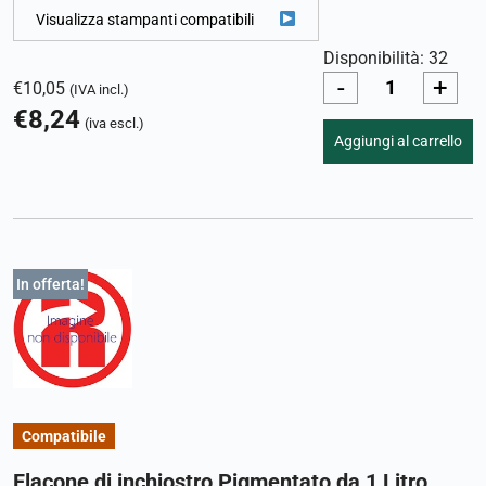
Visualizza stampanti compatibili
Disponibilità: 32
-
+
€
10,05
(IVA incl.)
€
8,24
(iva escl.)
Aggiungi al carrello
In offerta!
Compatibile
Flacone di inchiostro Pigmentato da 1 Litro