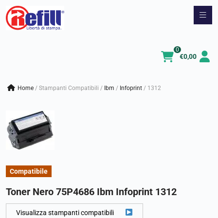
Vai
al
contenuto
0
€
0,00
Home
/
Stampanti Compatibili
/
ibm
/
infoprint
/
1312
Compatibile
Toner Nero 75P4686 Ibm Infoprint 1312
Visualizza stampanti compatibili