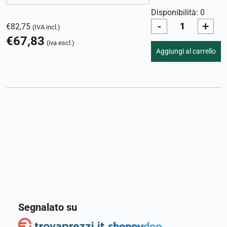
Disponibilità: 0
-
+
€
82,75
(IVA incl.)
€
67,83
(iva escl.)
Aggiungi al carrello
Segnalato su