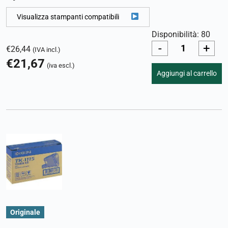
Visualizza stampanti compatibili
Disponibilità: 80
-
+
€
26,44
(IVA incl.)
€
21,67
(iva escl.)
Aggiungi al carrello
Originale