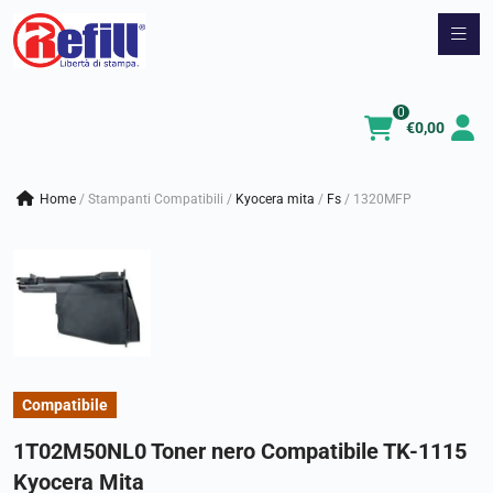
Vai
al
contenuto
0
€
0,00
Home
/
Stampanti Compatibili
/
kyocera mita
/
fs
/
1320MFP
Compatibile
1T02M50NL0 Toner nero Compatibile TK-1115
Kyocera Mita