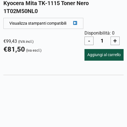
Kyocera Mita TK-1115 Toner Nero
1T02M50NL0
Visualizza stampanti compatibili
Disponibilità: 0
-
+
€
99,43
(IVA incl.)
€
81,50
(iva escl.)
Aggiungi al carrello