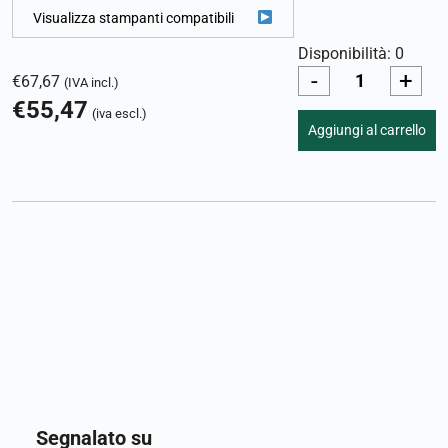
Visualizza stampanti compatibili
Disponibilità: 0
-
+
€
67,67
(IVA incl.)
€
55,47
(iva escl.)
Aggiungi al carrello
Segnalato su