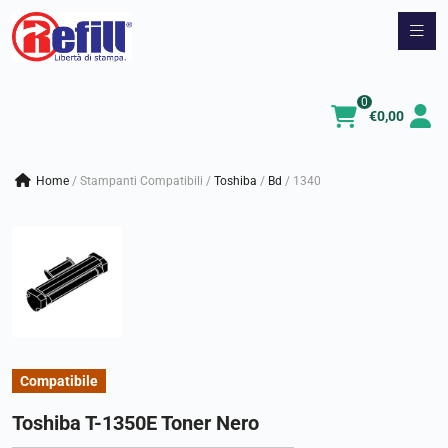
Vai
al
contenuto
0
€
0,00
Home
/
Stampanti Compatibili
/
toshiba
/
bd
/
1340
Compatibile
Toshiba T-1350E Toner Nero