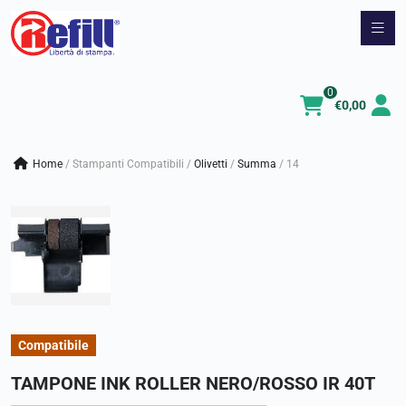
Vai
al
contenuto
0
€
0,00
Home
/
Stampanti Compatibili
/
olivetti
/
summa
/
14
Compatibile
TAMPONE INK ROLLER NERO/ROSSO IR 40T