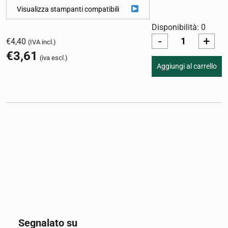
Visualizza stampanti compatibili
Disponibilità: 0
-
+
€
4,40
(IVA incl.)
€
3,61
(iva escl.)
Aggiungi al carrello
Segnalato su