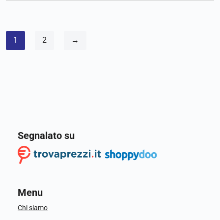
1
2
→
Segnalato su
Menu
Chi siamo