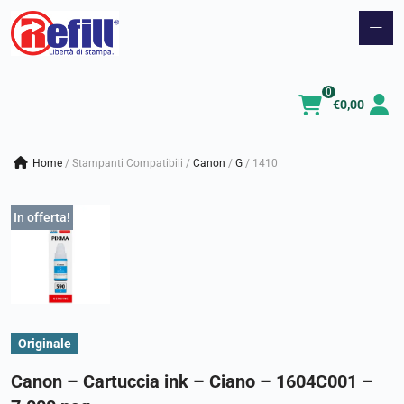
Vai
al
contenuto
0
€
0,00
Home
/
Stampanti Compatibili
/
canon
/
g
/
1410
In offerta!
Originale
Canon – Cartuccia ink – Ciano – 1604C001 –