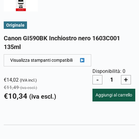
Originale
Canon GI590BK Inchiostro nero 1603C001
135ml
Visualizza stampanti compatibili
Disponibilità: 0
-
+
€
14,02
(IVA incl.)
€
11,49
(iva escl.)
€
10,34
Aggiungi al carrello
(iva escl.)