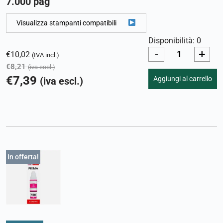
7.000 pag
Visualizza stampanti compatibili
Disponibilità: 0
-
+
€
10,02
(IVA incl.)
€
8,21
(iva escl.)
€
7,39
Aggiungi al carrello
(iva escl.)
In offerta!