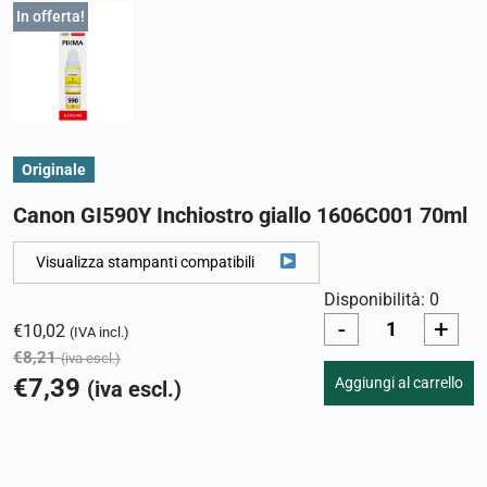
In offerta!
Originale
Canon GI590Y Inchiostro giallo 1606C001 70ml
Visualizza stampanti compatibili
Disponibilità: 0
-
+
€
10,02
(IVA incl.)
€
8,21
(iva escl.)
€
7,39
Aggiungi al carrello
(iva escl.)