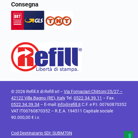
Consegna
© 2026 Refill.it di Refill srl –
Via Fornaciari Chittoni 25/27 –
42122 Villa Bagno (RE), Italy
Tel.
0522.34.39.11
– Fax.
0522.34.39.34
– E-mail:
info@refill.it
C.F. e P.I. 00760870352
VAT IT00760870352 – R.E.A. 194511 Capitale sociale
90.000,00 € i.v.
Cod Destinatario SDI: SUBM70N