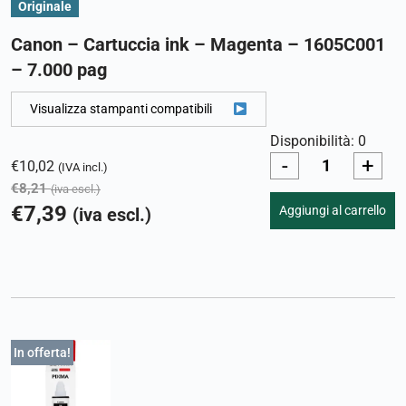
Originale
Canon – Cartuccia ink – Magenta – 1605C001
– 7.000 pag
Visualizza stampanti compatibili
Disponibilità: 0
-
+
€
10,02
(IVA incl.)
€
8,21
(iva escl.)
€
7,39
Aggiungi al carrello
(iva escl.)
In offerta!