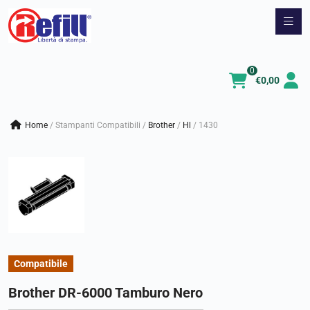
Vai
al
contenuto
0
€
0,00
Home
/
Stampanti Compatibili
/
brother
/
hl
/
1430
Compatibile
Brother DR-6000 Tamburo Nero