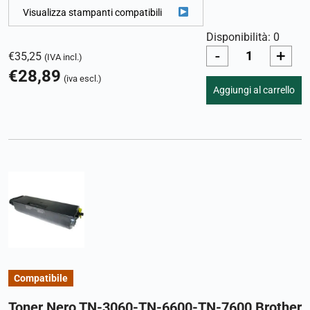
Visualizza stampanti compatibili
Disponibilità: 0
-
+
€
35,25
(IVA incl.)
€
28,89
(iva escl.)
Aggiungi al carrello
Compatibile
Toner Nero TN-3060-TN-6600-TN-7600 Brother