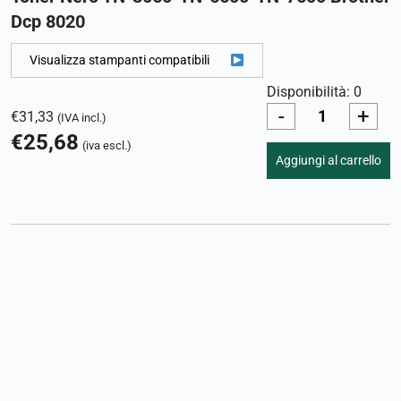
Dcp 8020
Visualizza stampanti compatibili
Disponibilità: 0
-
+
€
31,33
(IVA incl.)
€
25,68
(iva escl.)
Aggiungi al carrello