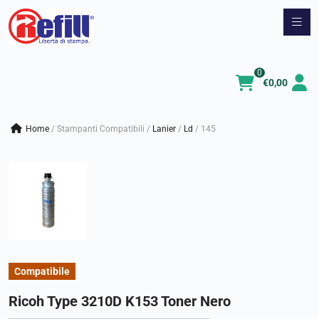
Vai
al
contenuto
0
€
0,00
Home
/
Stampanti Compatibili
/
lanier
/
ld
/
145
Compatibile
Ricoh Type 3210D K153 Toner Nero