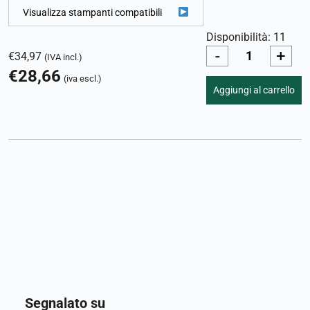
Visualizza stampanti compatibili
Disponibilità: 11
-
+
€
34,97
(IVA incl.)
€
28,66
(iva escl.)
Aggiungi al carrello
Segnalato su