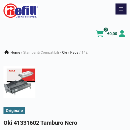
Vai
al
contenuto
0
€
0,00
Home
/
Stampanti Compatibili
/
oki
/
page
/
14E
Originale
Oki 41331602 Tamburo Nero