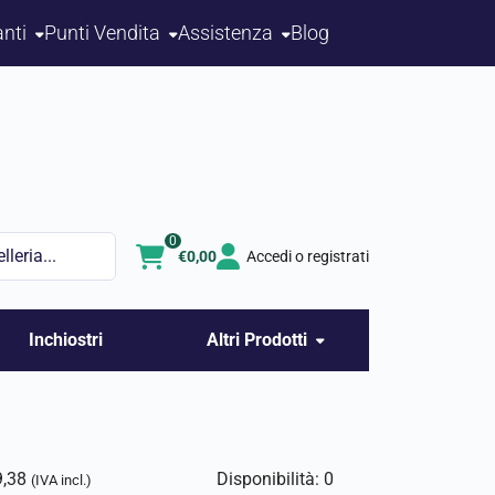
nti
Punti Vendita
Assistenza
Blog
0
€
0,00
Accedi o registrati
Inchiostri
Altri Prodotti
9,38
Disponibilità: 0
(IVA incl.)