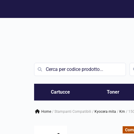
Vai
al
contenuto
Cartucce
Toner
Home
/
Stampanti Compatibili
/
kyocera mita
/
km
/
15
Comp