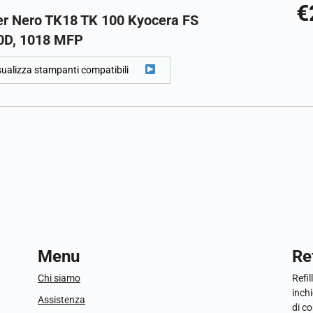
€
er Nero TK18 TK 100 Kyocera FS
0D, 1018 MFP
sualizza stampanti compatibili
Menu
Ref
Chi siamo
Refil
inchi
Assistenza
di c