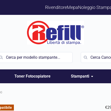
Rivenditore
Mepa
Noleggio Stampa
Toner Fotocopiatore
Stampanti
00
€
2
atibile