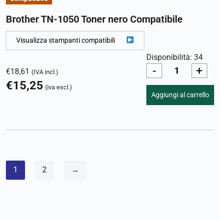
Brother TN-1050 Toner nero Compatibile
Visualizza stampanti compatibili
Disponibilità: 34
-
+
€
18,61
(IVA incl.)
€
15,25
(iva escl.)
Aggiungi al carrello
1
2
→