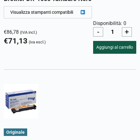
Visualizza stampanti compatibili
Disponibilità: 0
-
+
€
86,78
(IVA incl.)
€
71,13
(iva escl.)
Aggiungi al carrello
Originale