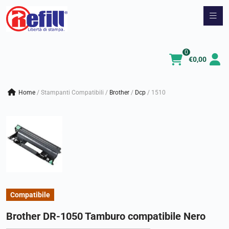
Vai
al
contenuto
0
€
0,00
Home
/
Stampanti Compatibili
/
brother
/
dcp
/
1510
Compatibile
Brother DR-1050 Tamburo compatibile Nero