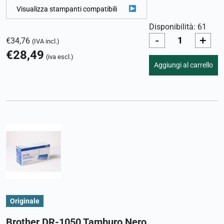
Visualizza stampanti compatibili
Disponibilità: 61
-
+
€
34,76
(IVA incl.)
€
28,49
(iva escl.)
Aggiungi al carrello
Originale
Brother DR-1050 Tamburo Nero