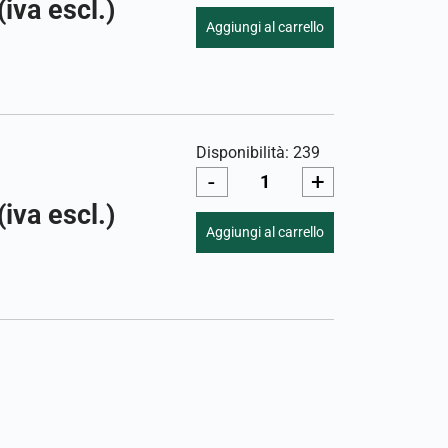
(iva escl.)
Aggiungi al carrello
Disponibilità: 239
-
+
(iva escl.)
Aggiungi al carrello