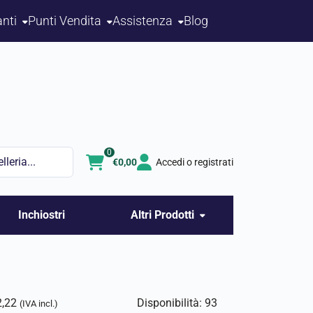
nti
Punti Vendita
Assistenza
Blog
0
€
0,00
Accedi o registrati
Inchiostri
Altri Prodotti
2,22
Disponibilità: 93
(IVA incl.)