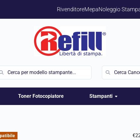
Rivenditore
Mepa
Noleggio Stampa
Toner Fotocopiatore
Stampanti
€
2
atibile