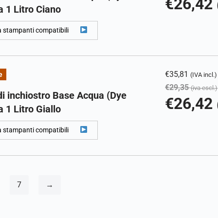
€
26,42
 1 Litro Ciano
a stampanti compatibili
€
35,81
e
(IVA incl.)
€
29,35
(iva escl.)
di inchiostro Base Acqua (Dye
€
26,42
 1 Litro Giallo
a stampanti compatibili
7
→