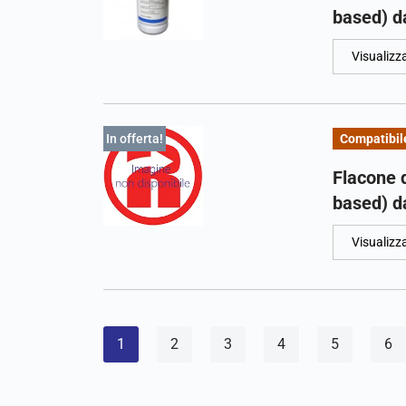
based) da
Visualizz
In offerta!
Compatibil
Flacone 
based) da
Visualizz
1
2
3
4
5
6