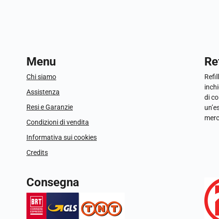
Menu
Ref
Chi siamo
Refil
inchi
Assistenza
di c
Resi e Garanzie
un’e
merc
Condizioni di vendita
Informativa sui cookies
Credits
Consegna