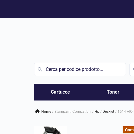
Vai
al
contenuto
Cartucce
Toner
Home
/
Stampanti Compatibili
/
hp
/
deskjet
/
1514 AIO
Comp