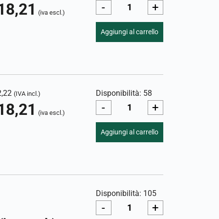
18,21
-
+
(iva escl.)
Aggiungi al carrello
2,22
Disponibilità: 58
(IVA incl.)
18,21
-
+
(iva escl.)
Aggiungi al carrello
Disponibilità: 105
-
+