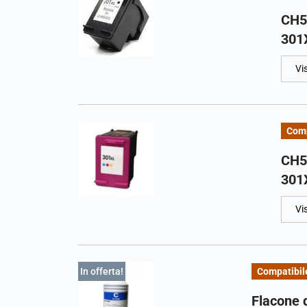
CH56
301
Vi
Comp
CH56
301
Vi
In offerta!
Compatibil
Flacone 