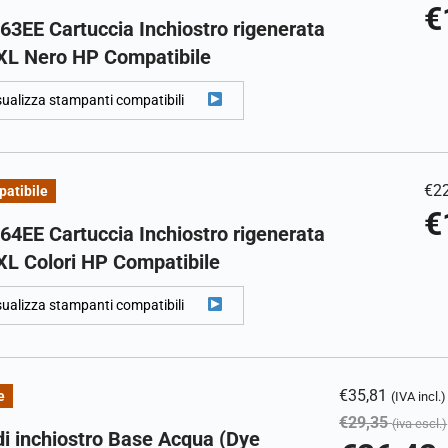
€
3EE Cartuccia Inchiostro rigenerata
XL Nero HP Compatibile
sualizza stampanti compatibili
€
2
atibile
€
4EE Cartuccia Inchiostro rigenerata
XL Colori HP Compatibile
sualizza stampanti compatibili
€
35,81
e
(IVA incl.)
€
29,35
(iva escl.)
di inchiostro Base Acqua (Dye