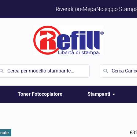
Rivenditore
Mepa
Noleggio Stampa
Toner Fotocopiatore
Stampanti
€
3
inale