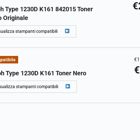
€
oh Type 1230D K161 842015 Toner
 Originale
sualizza stampanti compatibili
€
1
patibile
€
oh Type 1230D K161 Toner Nero
sualizza stampanti compatibili