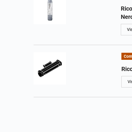
Ric
Nero
Vi
Com
Ric
Vi