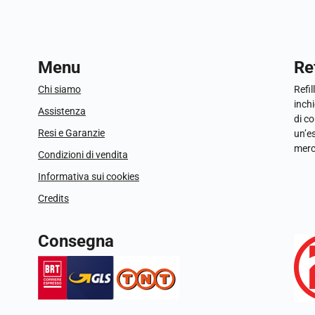
Menu
Ref
Chi siamo
Refil
inchi
Assistenza
di c
Resi e Garanzie
un’e
merc
Condizioni di vendita
Informativa sui cookies
Credits
Consegna