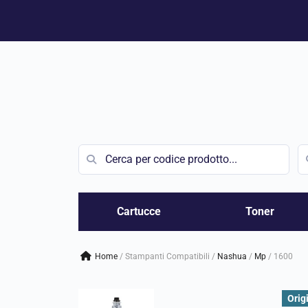
Vai
al
contenuto
Cartucce
Toner
Home
/
Stampanti Compatibili
/
nashua
/
mp
/
1600
Orig