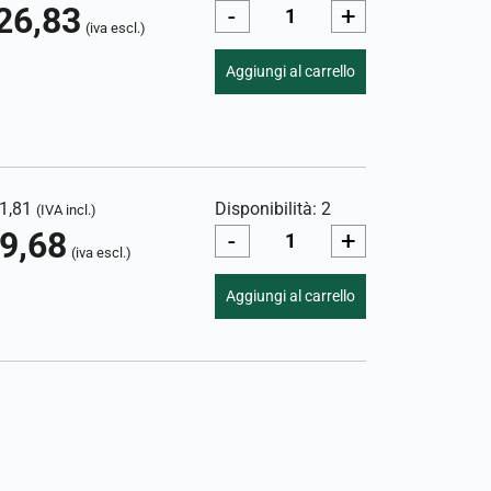
26,83
-
+
(iva escl.)
Aggiungi al carrello
1,81
Disponibilità: 2
(IVA incl.)
9,68
-
+
(iva escl.)
Aggiungi al carrello