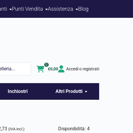
nti
Punti Vendita
Assistenza
Blog
0
€
0,00
Accedi o registrati
Inchiostri
Altri Prodotti
2,73
Disponibilità: 4
(IVA incl.)