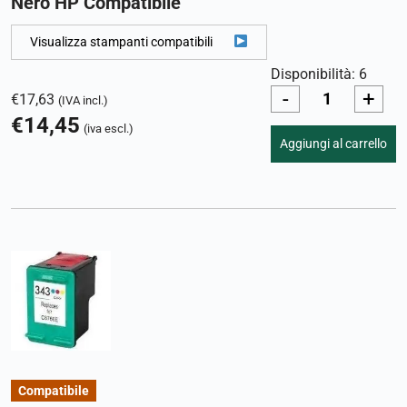
Nero HP Compatibile
Visualizza stampanti compatibili
Disponibilità: 6
-
+
€
17,63
(IVA incl.)
€
14,45
(iva escl.)
Aggiungi al carrello
Compatibile