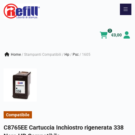
Vai
al
contenuto
0
€
0,00
Home
/
Stampanti Compatibili
/
hp
/
psc
/
1605
Compatibile
C8765EE Cartuccia Inchiostro rigenerata 338