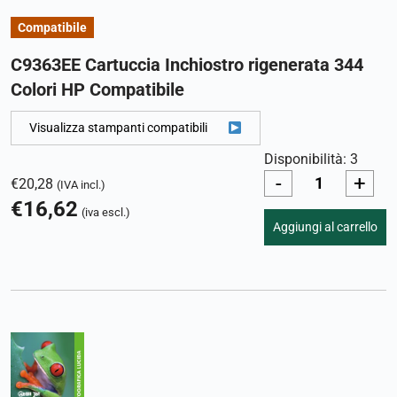
Compatibile
C9363EE Cartuccia Inchiostro rigenerata 344
Colori HP Compatibile
Visualizza stampanti compatibili
Disponibilità: 3
-
+
€
20,28
(IVA incl.)
€
16,62
(iva escl.)
Aggiungi al carrello