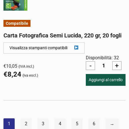
Compatibile
Carta Fotografica Semi Lucida, 220 gr, 20 fogli
Visualizza stampanti compatibili
Disponibilità: 32
-
+
€
10,05
(IVA incl.)
€
8,24
(iva escl.)
Aggiungi al carrello
1
2
3
4
5
6
→