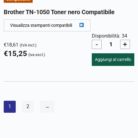
Brother TN-1050 Toner nero Compatibile
Visualizza stampanti compatibili
Disponibilità: 34
-
+
€
18,61
(IVA incl.)
€
15,25
(iva escl.)
Aggiungi al carrello
1
2
→