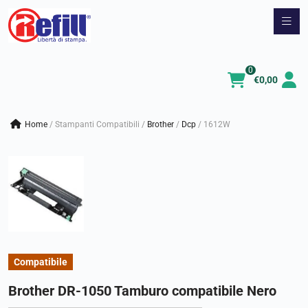
Vai
al
contenuto
0
€
0,00
Home
/
Stampanti Compatibili
/
brother
/
dcp
/
1612W
Compatibile
Brother DR-1050 Tamburo compatibile Nero