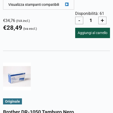
Visualizza stampanti compatibili
Disponibilità: 61
-
+
€
34,76
(IVA incl.)
€
28,49
(iva escl.)
Aggiungi al carrello
Originale
Brother DR-1050 Tamburo Nero