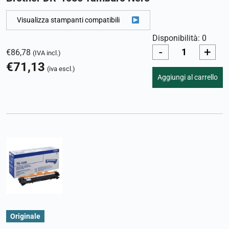
Visualizza stampanti compatibili
Disponibilità: 0
-
+
€
86,78
(IVA incl.)
€
71,13
(iva escl.)
Aggiungi al carrello
Originale