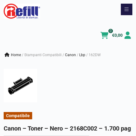
Vai
al
contenuto
0
€
0,00
Home
/
Stampanti Compatibili
/
canon
/
lbp
/
162DW
Compatibile
Canon – Toner – Nero – 2168C002 – 1.700 pag