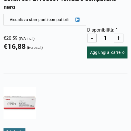
nero
Visualizza stampanti compatibili
Disponibilità: 1
-
+
€
20,59
(IVA incl.)
€
16,88
(iva escl.)
Aggiungi al carrello