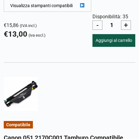
Visualizza stampanti compatibili
Disponibilità: 35
-
+
€
15,86
(IVA incl.)
€
13,00
(iva escl.)
Aggiungi al carrello
Compatibile
Canon 051 2170C001 Tamburo Compatibile