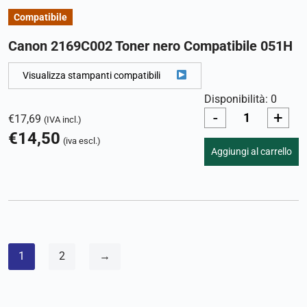
Compatibile
Canon 2169C002 Toner nero Compatibile 051H
Visualizza stampanti compatibili
Disponibilità: 0
-
+
€
17,69
(IVA incl.)
€
14,50
(iva escl.)
Aggiungi al carrello
1
2
→