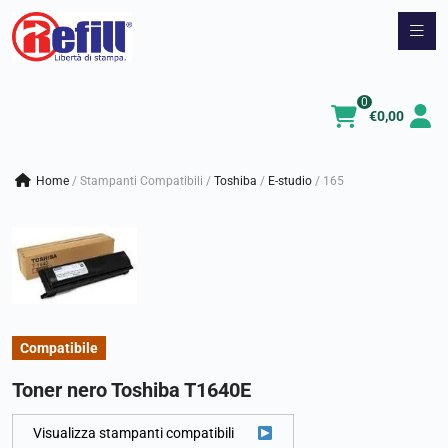
Vai
al
contenuto
0
€
0,00
Home
/
Stampanti Compatibili
/
toshiba
/
e-studio
/
165
Compatibile
Toner nero Toshiba T1640E
Visualizza stampanti compatibili