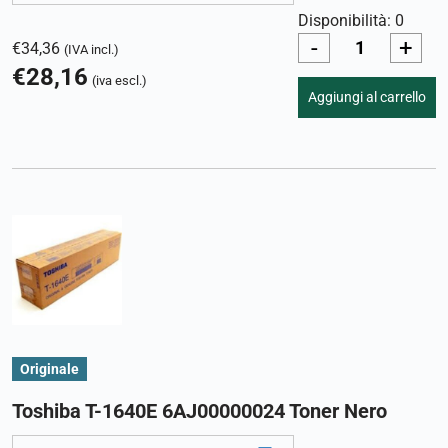
Disponibilità: 0
-
+
€
34,36
(IVA incl.)
€
28,16
(iva escl.)
Aggiungi al carrello
Originale
Toshiba T-1640E 6AJ00000024 Toner Nero