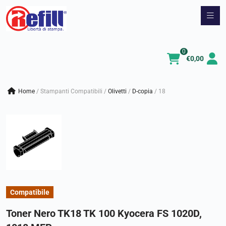
Vai
al
contenuto
0
€
0,00
Home
/
Stampanti Compatibili
/
olivetti
/
d-copia
/
18
Compatibile
Toner Nero TK18 TK 100 Kyocera FS 1020D,