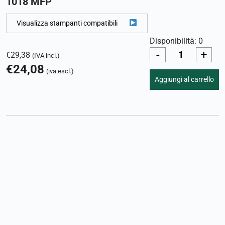
1018 MFP
Visualizza stampanti compatibili
Disponibilità: 0
-
+
€
29,38
(IVA incl.)
€
24,08
(iva escl.)
Aggiungi al carrello