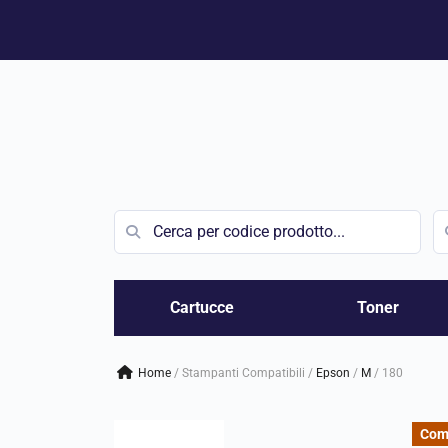
Vai
al
contenuto
Cartucce
Toner
Home
/
Stampanti Compatibili
/
epson
/
m
/
180
Com