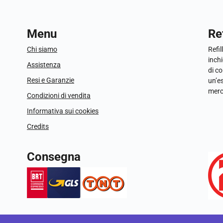
Menu
Ref
Chi siamo
Refil
inchi
Assistenza
di c
Resi e Garanzie
un’e
merc
Condizioni di vendita
Informativa sui cookies
Credits
Consegna