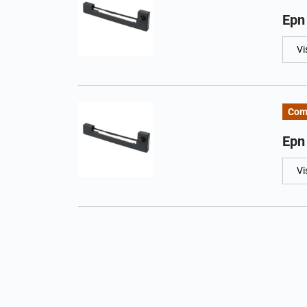
Epn
Vi
Com
Epn
Vi