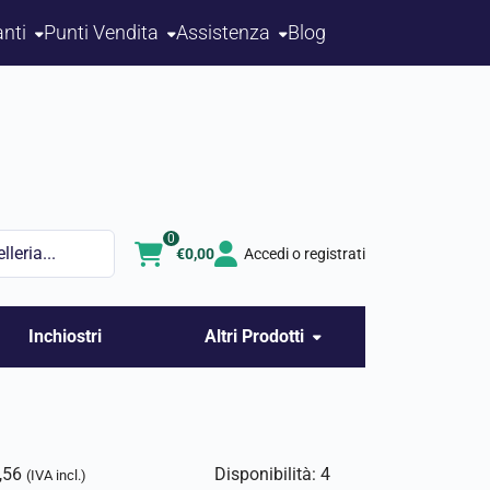
nti
Punti Vendita
Assistenza
Blog
0
€
0,00
Accedi o registrati
Inchiostri
Altri Prodotti
,56
Disponibilità: 4
(IVA incl.)