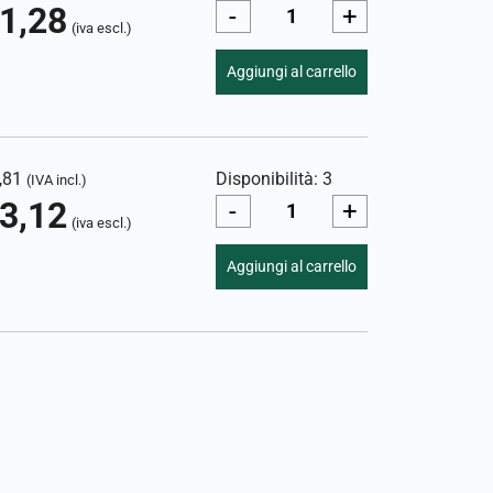
1,28
-
+
(iva escl.)
Aggiungi al carrello
,81
Disponibilità: 3
(IVA incl.)
3,12
-
+
(iva escl.)
Aggiungi al carrello