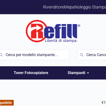
Rivenditore
Mepa
Noleggio Stampa
Toner Fotocopiatore
Stampanti
€
1
patibile