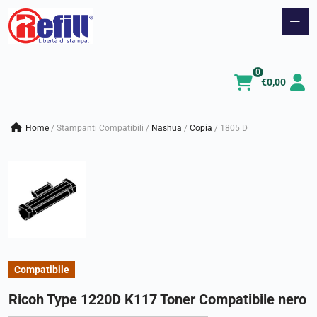
Vai
al
contenuto
0
€
0,00
Home
/
Stampanti Compatibili
/
nashua
/
copia
/
1805 D
Compatibile
Ricoh Type 1220D K117 Toner Compatibile nero