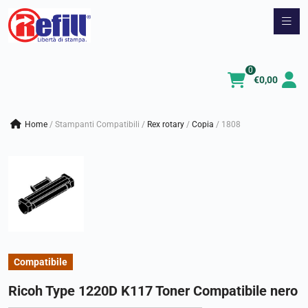
Vai
al
contenuto
0
€
0,00
Home
/
Stampanti Compatibili
/
rex rotary
/
copia
/
1808
Compatibile
Ricoh Type 1220D K117 Toner Compatibile nero