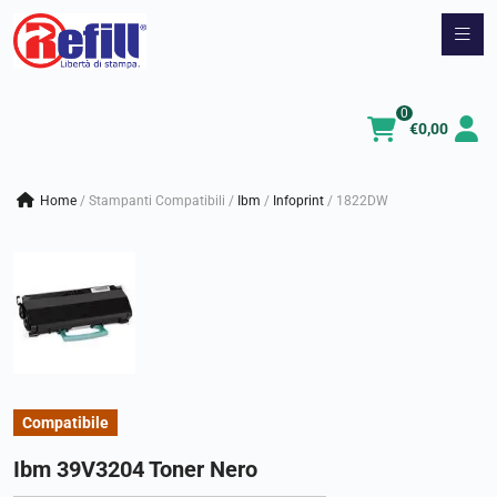
Vai
al
contenuto
0
€
0,00
Home
/
Stampanti Compatibili
/
ibm
/
infoprint
/
1822DW
Compatibile
Ibm 39V3204 Toner Nero