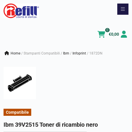
Vai
al
contenuto
0
€
0,00
Home
/
Stampanti Compatibili
/
ibm
/
infoprint
/
1872DN
Compatibile
Ibm 39V2515 Toner di ricambio nero