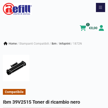
Vai
al
contenuto
0
€
0,00
Home
/
Stampanti Compatibili
/
ibm
/
infoprint
/
1872N
Compatibile
Ibm 39V2515 Toner di ricambio nero