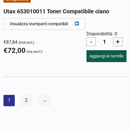
Utax 653010011 Toner Compatibile ciano
Visualizza stampanti compatibili
Disponibilità: 0
-
+
€
87,84
(IVA incl.)
€
72,00
(iva escl.)
Aggiungi al carrello
1
2
→