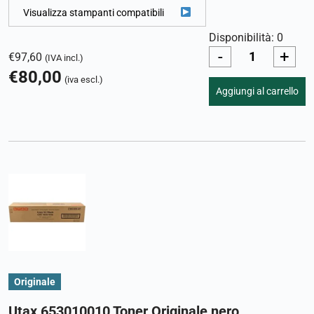
Visualizza stampanti compatibili
Disponibilità: 0
-
+
€
97,60
(IVA incl.)
€
80,00
(iva escl.)
Aggiungi al carrello
Originale
Utax 653010010 Toner Originale nero