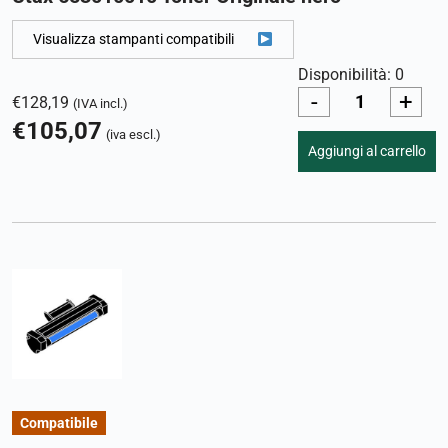
Visualizza stampanti compatibili
Disponibilità: 0
-
+
€
128,19
(IVA incl.)
€
105,07
(iva escl.)
Aggiungi al carrello
Compatibile