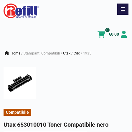
Vai
al
contenuto
0
€
0,00
Home
/
Stampanti Compatibili
/
utax
/
cdc
/
1935
Compatibile
Utax 653010010 Toner Compatibile nero