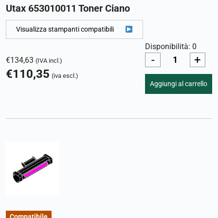
Utax 653010011 Toner Ciano
Visualizza stampanti compatibili
Disponibilità: 0
-
+
€
134,63
(IVA incl.)
€
110,35
(iva escl.)
Aggiungi al carrello
Compatibile