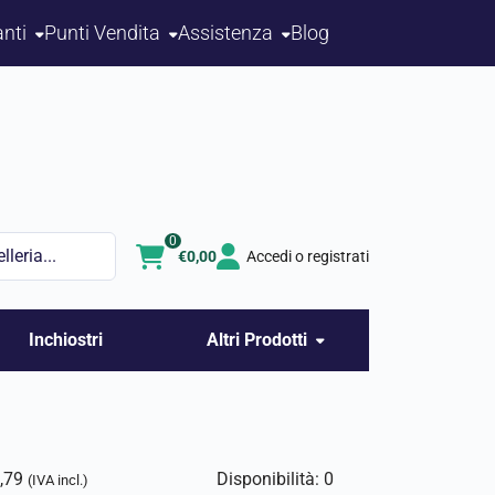
nti
Punti Vendita
Assistenza
Blog
0
€
0,00
Accedi o registrati
Inchiostri
Altri Prodotti
,79
Disponibilità: 0
(IVA incl.)