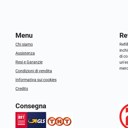
Menu
Ref
Chi siamo
Refil
inchi
Assistenza
di c
Resi e Garanzie
un’e
merc
Condizioni di vendita
Informativa sui cookies
Credits
Consegna