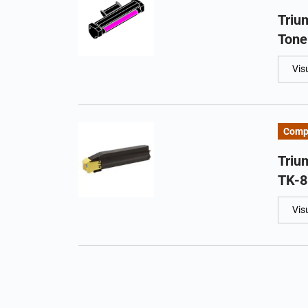
Triu
Tone
Vis
Compa
Triu
TK-8
Vis