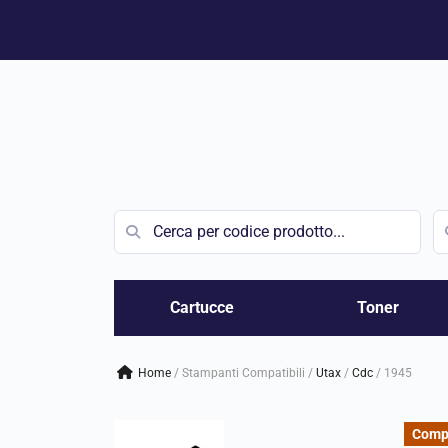
Vai
al
contenuto
Cartucce
Toner
Home
/
Stampanti Compatibili
/
utax
/
cdc
/
1945
Compa