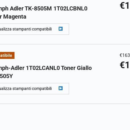
€
1
mph Adler TK-8505M 1T02LCBNL0
r Magenta
ualizza stampanti compatibili
€
163
tibile
€
1
mph-Adler 1T02LCANL0 Toner Giallo
505Y
ualizza stampanti compatibili