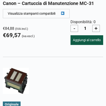
Canon – Cartuccia di Manutenzione MC-31
Visualizza stampanti compatibili
Disponibilità: 0
-
+
€
84,88
(IVA incl.)
€
69,57
(iva escl.)
Aggiungi al carrello
Originale