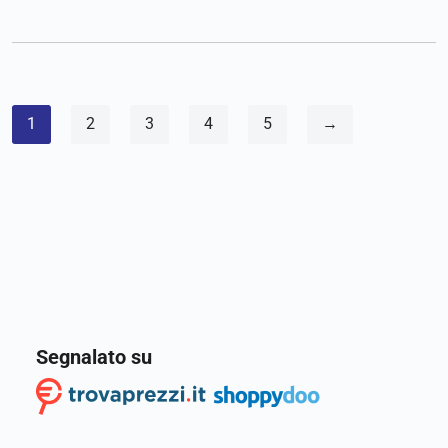
1
2
3
4
5
→
Segnalato su