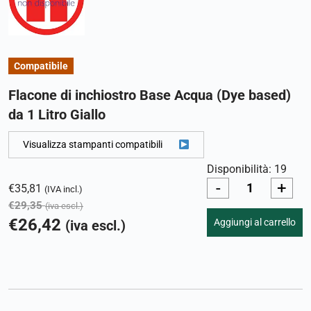
Compatibile
Flacone di inchiostro Base Acqua (Dye based)
da 1 Litro Giallo
Visualizza stampanti compatibili
Disponibilità: 19
-
+
€
35,81
(IVA incl.)
€
29,35
(iva escl.)
€
26,42
Aggiungi al carrello
(iva escl.)