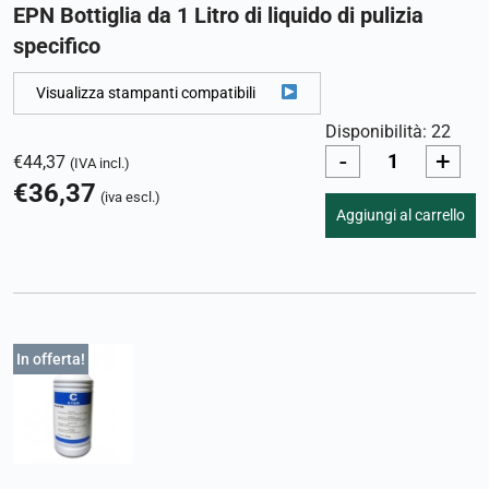
EPN Bottiglia da 1 Litro di liquido di pulizia
specifico
Visualizza stampanti compatibili
Disponibilità: 22
-
+
€
44,37
(IVA incl.)
€
36,37
(iva escl.)
Aggiungi al carrello
In offerta!