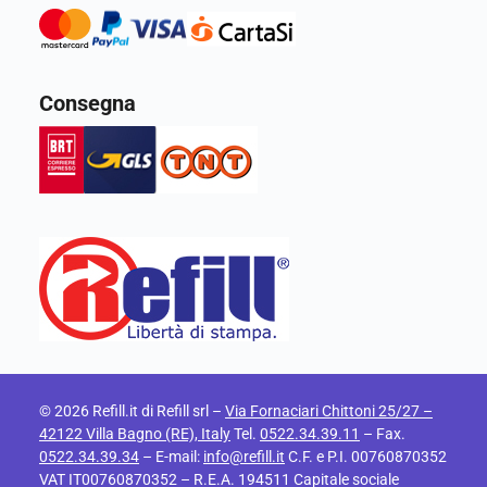
Consegna
© 2026 Refill.it di Refill srl –
Via Fornaciari Chittoni 25/27 –
42122 Villa Bagno (RE), Italy
Tel.
0522.34.39.11
– Fax.
0522.34.39.34
– E-mail:
info@refill.it
C.F. e P.I. 00760870352
VAT IT00760870352 – R.E.A. 194511 Capitale sociale