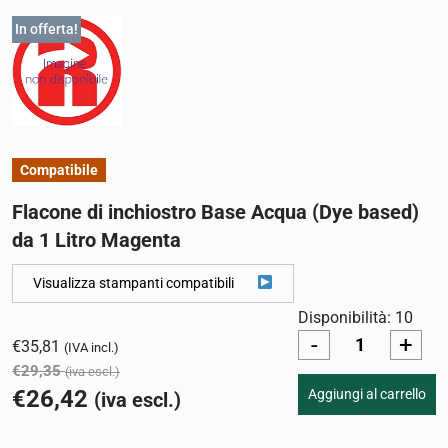
In offerta!
Compatibile
Flacone di inchiostro Base Acqua (Dye based)
da 1 Litro Magenta
Visualizza stampanti compatibili
Disponibilità: 10
-
+
€
35,81
(IVA incl.)
€
29,35
(iva escl.)
€
26,42
Aggiungi al carrello
(iva escl.)