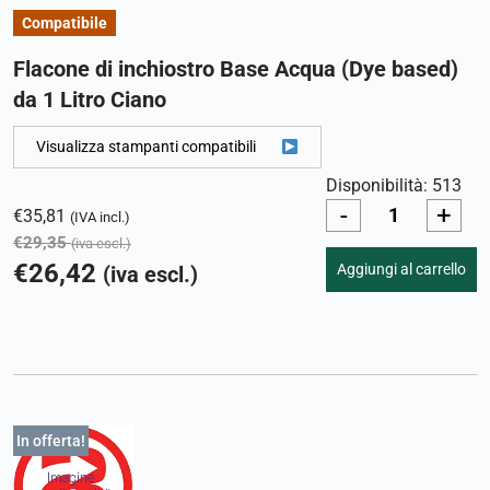
Compatibile
Flacone di inchiostro Base Acqua (Dye based)
da 1 Litro Ciano
Visualizza stampanti compatibili
Disponibilità: 513
-
+
€
35,81
(IVA incl.)
€
29,35
(iva escl.)
€
26,42
Aggiungi al carrello
(iva escl.)
In offerta!