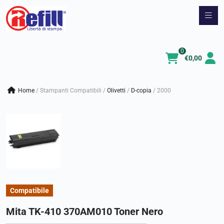
Vai
al
contenuto
0
€
0,00
Home
/
Stampanti Compatibili
/
olivetti
/
d-copia
/
2000
Compatibile
Mita TK-410 370AM010 Toner Nero