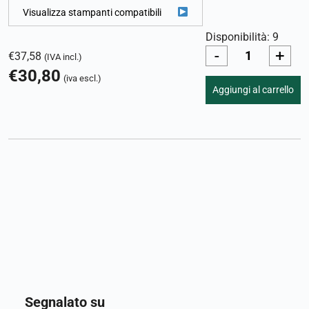
Visualizza stampanti compatibili
Disponibilità: 9
-
+
€
37,58
(IVA incl.)
€
30,80
(iva escl.)
Aggiungi al carrello
Segnalato su