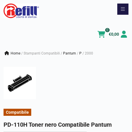
Vai
al
contenuto
0
€
0,00
Home
/
Stampanti Compatibili
/
pantum
/
p
/
2000
Compatibile
PD-110H Toner nero Compatibile Pantum