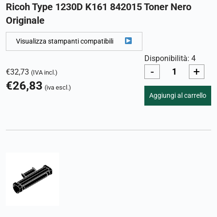
Ricoh Type 1230D K161 842015 Toner Nero
Originale
Visualizza stampanti compatibili
Disponibilità: 4
-
+
€
32,73
(IVA incl.)
€
26,83
(iva escl.)
Aggiungi al carrello