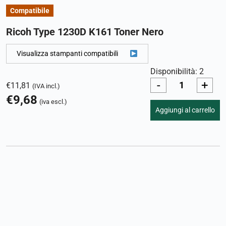
Compatibile
Ricoh Type 1230D K161 Toner Nero
Visualizza stampanti compatibili
Disponibilità: 2
-
+
€
11,81
(IVA incl.)
€
9,68
(iva escl.)
Aggiungi al carrello