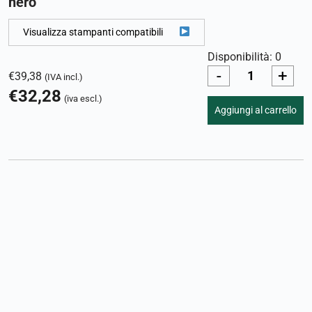
nero
Visualizza stampanti compatibili
Disponibilità: 0
-
+
€
39,38
(IVA incl.)
€
32,28
(iva escl.)
Aggiungi al carrello