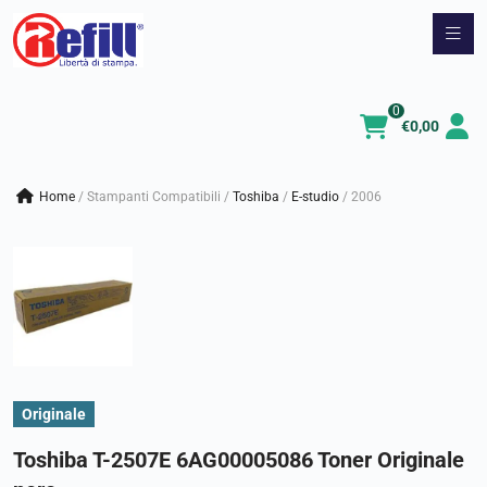
Vai
al
contenuto
0
€
0,00
Home
/
Stampanti Compatibili
/
toshiba
/
e-studio
/
2006
Originale
Toshiba T-2507E 6AG00005086 Toner Originale