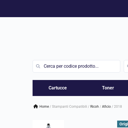
Vai
al
contenuto
Cartucce
Toner
Home
/
Stampanti Compatibili
/
ricoh
/
aficio
/
2018
Orig