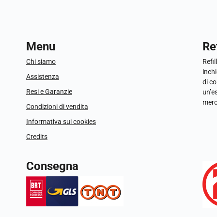
Menu
Ref
Chi siamo
Refil
inchi
Assistenza
di c
Resi e Garanzie
un’e
merc
Condizioni di vendita
Informativa sui cookies
Credits
Consegna