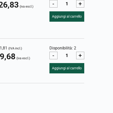
26,83
-
+
(iva escl.)
Aggiungi al carrello
1,81
Disponibilità: 2
(IVA incl.)
9,68
-
+
(iva escl.)
Aggiungi al carrello