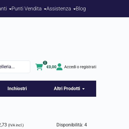
nti
Punti Vendita
Assistenza
Blog
0
€
0,00
Accedi o registrati
Inchiostri
Altri Prodotti
2,73
Disponibilità: 4
(IVA incl.)