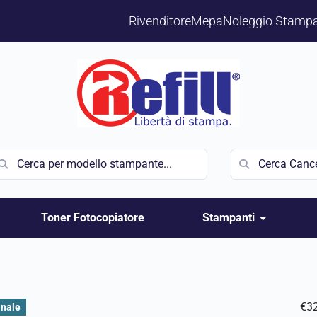
Rivenditore
Mepa
Noleggio Stampa
Toner Fotocopiatore
Stampanti
€
3
inale