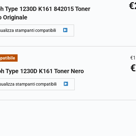
€
oh Type 1230D K161 842015 Toner
 Originale
sualizza stampanti compatibili
€
1
patibile
€
oh Type 1230D K161 Toner Nero
sualizza stampanti compatibili