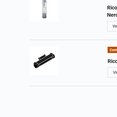
Ric
Nero
Vi
Com
Ric
Vi