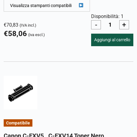
Visualizza stampanti compatibili
Disponibilità: 1
-
+
€
70,83
(IVA incl.)
€
58,06
(iva escl.)
Aggiungi al carrello
Compatibile
Canon C-EXV5 , C-EXV14 Toner Nero