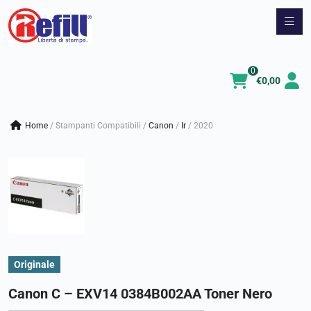
Vai
al
contenuto
0
€
0,00
Home
/
Stampanti Compatibili
/
canon
/
ir
/
2020
Originale
Canon C – EXV14 0384B002AA Toner Nero