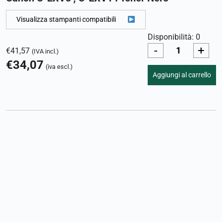
Visualizza stampanti compatibili
Disponibilità: 0
-
+
€
41,57
(IVA incl.)
€
34,07
(iva escl.)
Aggiungi al carrello