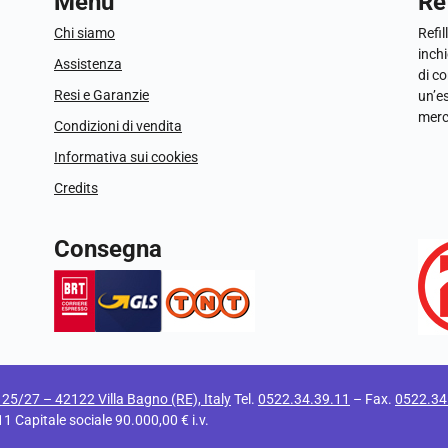
Menu
Ref
Chi siamo
Refil
inchi
Assistenza
di c
Resi e Garanzie
un’e
merc
Condizioni di vendita
Informativa sui cookies
Credits
Consegna
i 25/27 – 42122 Villa Bagno (RE), Italy
Tel.
0522.34.39.11
– Fax.
0522.34
apitale sociale 90.000,00 € i.v.