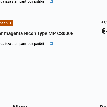
sualizza stampanti compatibili
€
5
atibile
€
er magenta Ricoh Type MP C3000E
sualizza stampanti compatibili