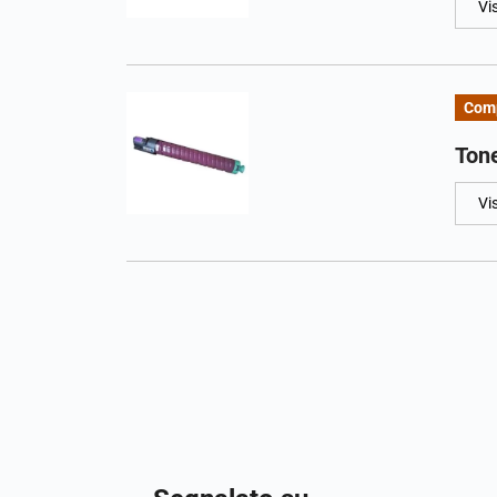
Vi
Comp
Ton
Vi