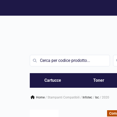
Vai
al
contenuto
Cartucce
Toner
Home
/
Stampanti Compatibili
/
infotec
/
isc
/
2020
Comp