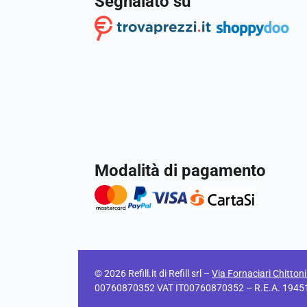
Segnalato su
Modalità di pagamento
© 2026 Refill.it di Refill srl –
Via Fornaciari Chitton
00760870352 VAT IT00760870352 – R.E.A. 194511 C