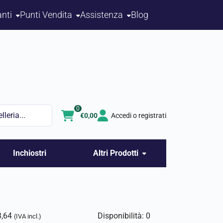
nti
Punti Vendita
Assistenza
Blog
0
€
0,00
Accedi o registrati
Inchiostri
Altri Prodotti
3,64
Disponibilità: 0
(IVA incl.)