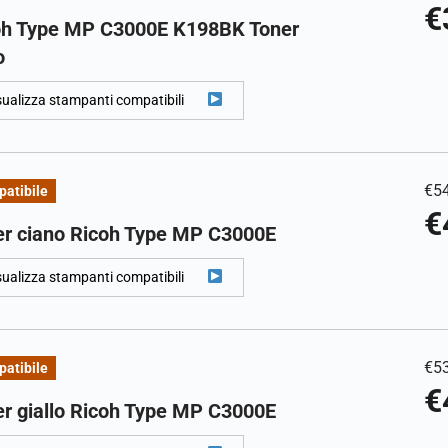
€
oh Type MP C3000E K198BK Toner
o
sualizza stampanti compatibili
€
5
atibile
€
er ciano Ricoh Type MP C3000E
sualizza stampanti compatibili
€
5
atibile
€
r giallo Ricoh Type MP C3000E