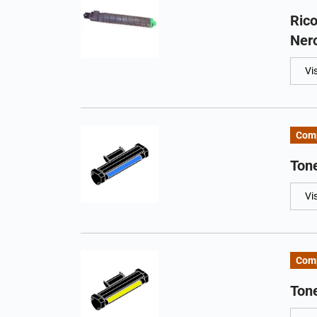
Ric
Ner
Vi
Comp
Ton
Vi
Comp
Tone