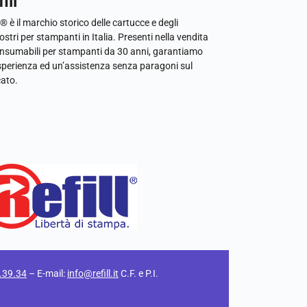
ill
l® è il marchio storico delle cartucce e degli
ostri per stampanti in Italia. Presenti nella vendita
onsumabili per stampanti da 30 anni, garantiamo
sperienza ed un’assistenza senza paragoni sul
ato.
.39.34
– E-mail:
info@refill.it
C.F. e P.I.