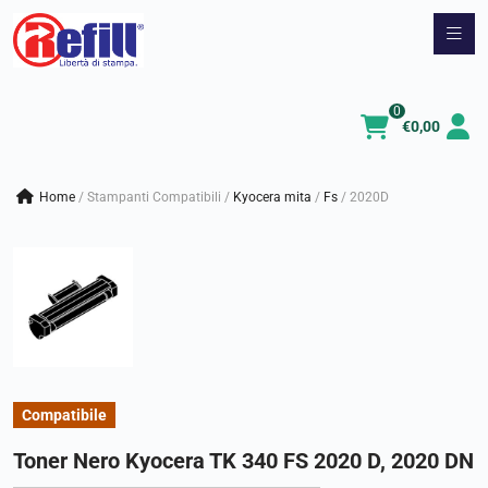
Vai
al
contenuto
0
€
0,00
Home
/
Stampanti Compatibili
/
kyocera mita
/
fs
/
2020D
Compatibile
Toner Nero Kyocera TK 340 FS 2020 D, 2020 DN