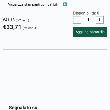
Visualizza stampanti compatibili
Disponibilità: 0
-
+
€
41,13
(IVA incl.)
€
33,71
(iva escl.)
Aggiungi al carrello
Segnalato su