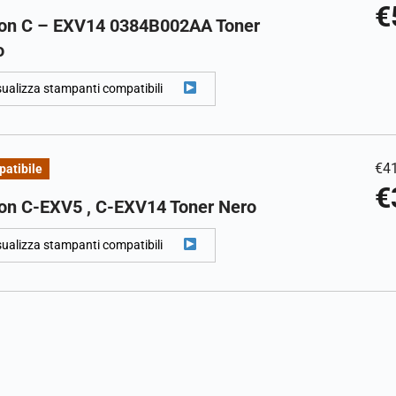
€
on C – EXV14 0384B002AA Toner
o
sualizza stampanti compatibili
€
4
atibile
€
on C-EXV5 , C-EXV14 Toner Nero
sualizza stampanti compatibili