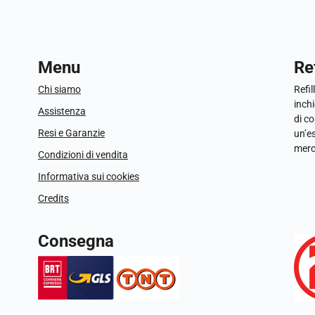
Menu
Ref
Chi siamo
Refil
inchi
Assistenza
di c
Resi e Garanzie
un’e
merc
Condizioni di vendita
Informativa sui cookies
Credits
Consegna