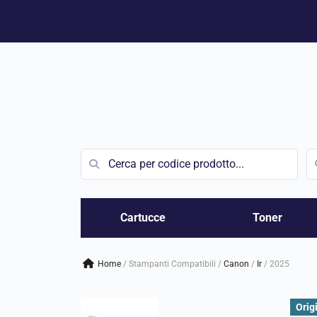
Vai
al
contenuto
Cartucce
Toner
Home
/
Stampanti Compatibili
/
canon
/
ir
/
2025
Orig