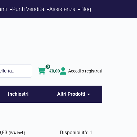
nti
Punti Vendita
Assistenza
Blog
0
€
0,00
Accedi o registrati
Inchiostri
Altri Prodotti
0,83
Disponibilità: 1
(IVA incl.)