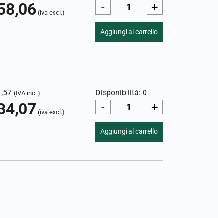
58,06
-
+
(iva escl.)
Aggiungi al carrello
1,57
Disponibilità: 0
(IVA incl.)
34,07
-
+
(iva escl.)
Aggiungi al carrello