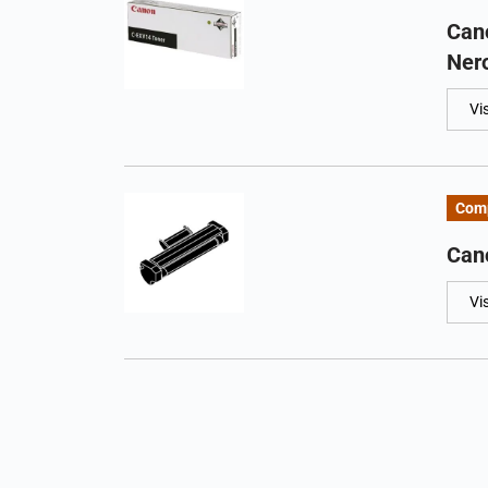
Can
Ner
Vi
Comp
Can
Vi