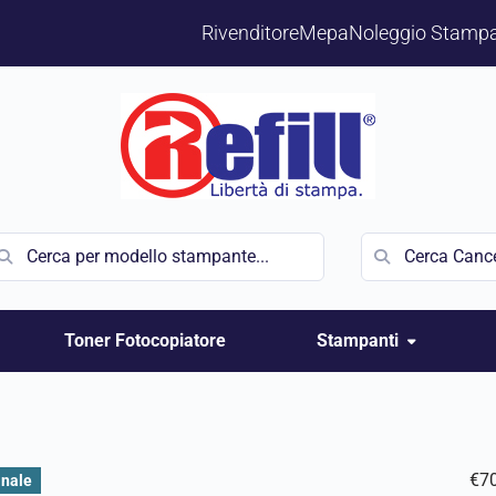
Rivenditore
Mepa
Noleggio Stampa
Toner Fotocopiatore
Stampanti
€
7
inale