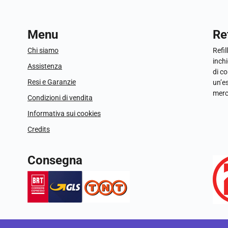
Menu
Ref
Chi siamo
Refil
inchi
Assistenza
di c
Resi e Garanzie
un’e
merc
Condizioni di vendita
Informativa sui cookies
Credits
Consegna