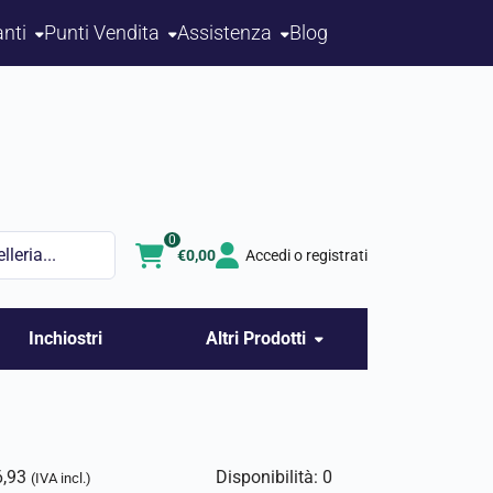
nti
Punti Vendita
Assistenza
Blog
0
€
0,00
Accedi o registrati
Inchiostri
Altri Prodotti
6,93
Disponibilità: 0
(IVA incl.)