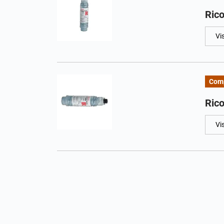
Ric
Vi
Comp
Ric
Vi