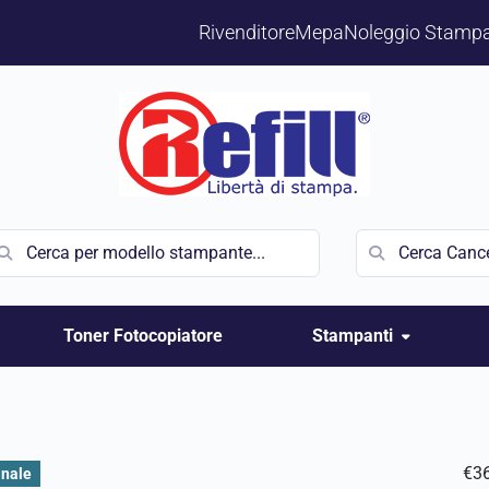
Rivenditore
Mepa
Noleggio Stampa
Toner Fotocopiatore
Stampanti
€
3
inale