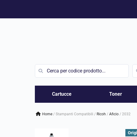
Vai
al
contenuto
Cartucce
Toner
Home
/
Stampanti Compatibili
/
ricoh
/
aficio
/
2032
Orig