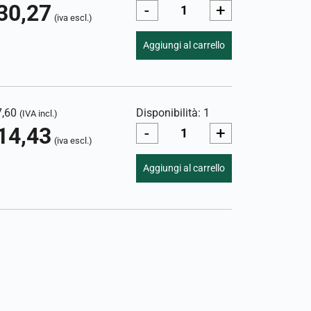
30,27
-
+
(iva escl.)
Aggiungi al carrello
7,60
Disponibilità: 1
(IVA incl.)
14,43
-
+
(iva escl.)
Aggiungi al carrello