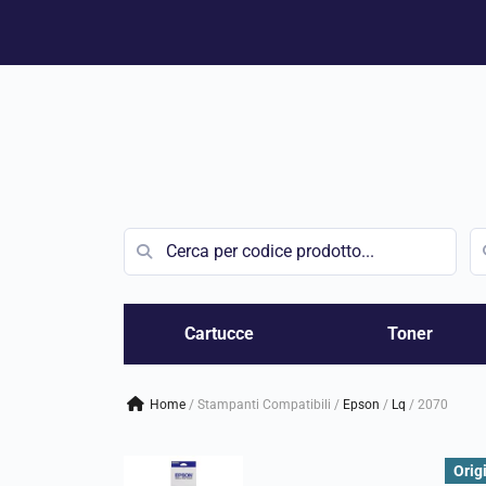
Vai
al
contenuto
Cartucce
Toner
Home
/
Stampanti Compatibili
/
epson
/
lq
/
2070
Orig