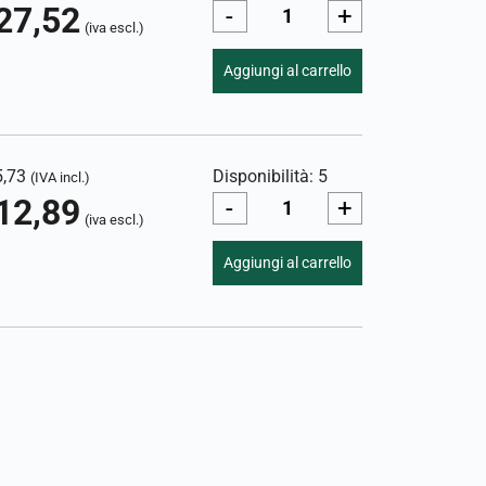
27,52
-
+
(iva escl.)
Aggiungi al carrello
5,73
Disponibilità: 5
(IVA incl.)
12,89
-
+
(iva escl.)
Aggiungi al carrello