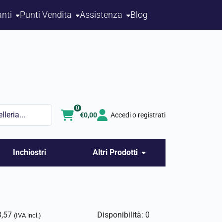
nti
Punti Vendita
Assistenza
Blog
0
€
0,00
Accedi o registrati
Inchiostri
Altri Prodotti
3,57
Disponibilità: 0
(IVA incl.)