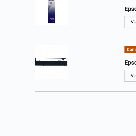
Eps
Vi
Comp
Eps
Vi