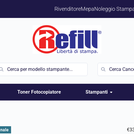
Rivenditore
Mepa
Noleggio Stampa
Toner Fotocopiatore
Stampanti
€
3
inale