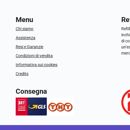
Menu
Ref
Chi siamo
Refil
inchi
Assistenza
di c
Resi e Garanzie
un’e
merc
Condizioni di vendita
Informativa sui cookies
Credits
Consegna