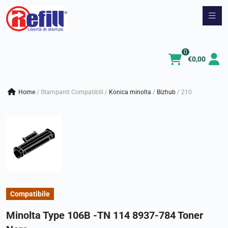
Vai
al
contenuto
0
€
0,00
Home
/
Stampanti Compatibili
/
konica minolta
/
bizhub
/
210
Compatibile
Minolta Type 106B -TN 114 8937-784 Toner