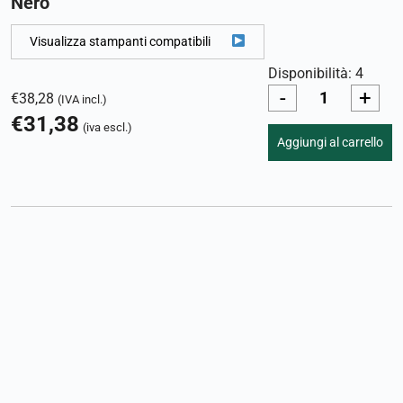
Nero
Visualizza stampanti compatibili
Disponibilità: 4
-
+
€
38,28
(IVA incl.)
€
31,38
(iva escl.)
Aggiungi al carrello