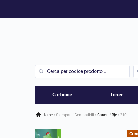
Vai
al
contenuto
Cartucce
Toner
Home
/
Stampanti Compatibili
/
canon
/
bjc
/
210
Com