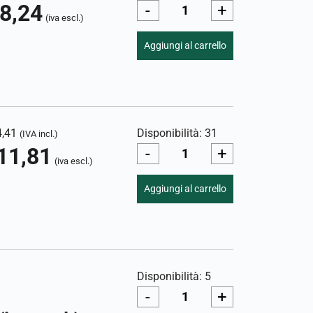
8,24
-
+
(iva escl.)
Aggiungi al carrello
4,41
Disponibilità: 31
(IVA incl.)
11,81
-
+
(iva escl.)
Aggiungi al carrello
Disponibilità: 5
-
+