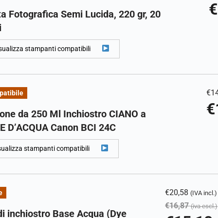
€
a Fotografica Semi Lucida, 220 gr, 20
i
sualizza stampanti compatibili
€
1
atibile
€
one da 250 Ml Inchiostro CIANO a
E D’ACQUA Canon BCI 24C
sualizza stampanti compatibili
€
20,58
e
(IVA incl.)
€
16,87
(iva escl.)
di inchiostro Base Acqua (Dye