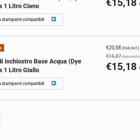
€
15,18
 1 Litro Ciano
a stampanti compatibili
€
20,58
e
(IVA incl.)
€
16,87
(iva escl.)
di inchiostro Base Acqua (Dye
€
15,18
 1 Litro Giallo
a stampanti compatibili