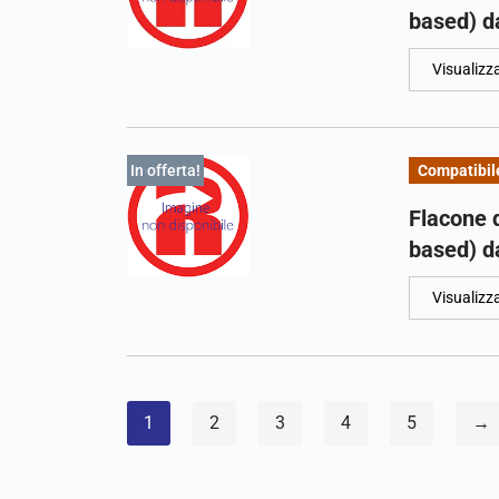
based) da
Visualizz
In offerta!
Compatibil
Flacone 
based) da
Visualizz
1
2
3
4
5
→