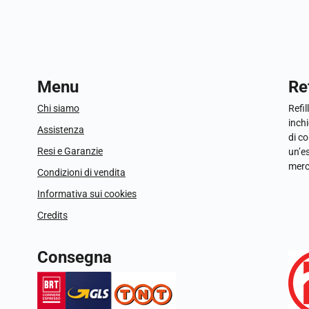
Menu
Ref
Chi siamo
Refil
inchi
Assistenza
di c
Resi e Garanzie
un’e
merc
Condizioni di vendita
Informativa sui cookies
Credits
Consegna