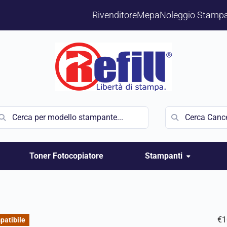
Rivenditore
Mepa
Noleggio Stampa
Toner Fotocopiatore
Stampanti
€
1
patibile