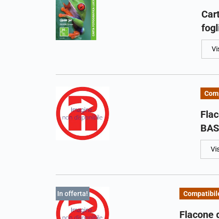
Cart
fogl
Vi
Comp
Flac
BAS
Vi
In offerta!
Compatibil
Flacone 