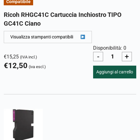
Compatibile
Ricoh RHGC41C Cartuccia Inchiostro TIPO
GC41C Ciano
Visualizza stampanti compatibili
Disponibilità: 0
-
+
€
15,25
(IVA incl.)
€
12,50
(iva escl.)
Aggiungi al carrello