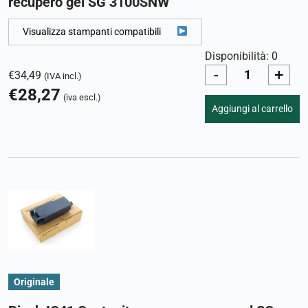
recupero gel SG 3100SNW
Visualizza stampanti compatibili
Disponibilità: 0
-
+
€
34,49
(IVA incl.)
€
28,27
(iva escl.)
Aggiungi al carrello
Originale