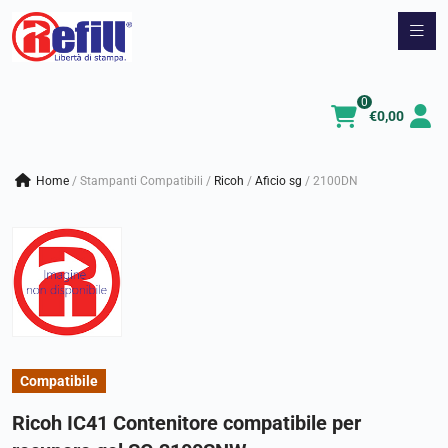
Vai
al
contenuto
0
€
0,00
Home
/
Stampanti Compatibili
/
ricoh
/
aficio sg
/
2100DN
Compatibile
Ricoh IC41 Contenitore compatibile per