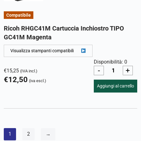
Compatibile
Ricoh RHGC41M Cartuccia Inchiostro TIPO
GC41M Magenta
Visualizza stampanti compatibili
Disponibilità: 0
-
+
€
15,25
(IVA incl.)
€
12,50
(iva escl.)
Aggiungi al carrello
1
2
→