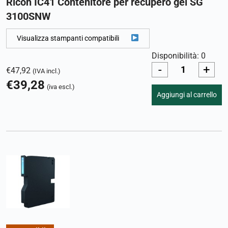
Ricoh IC41 Contenitore per recupero gel SG
3100SNW
Visualizza stampanti compatibili
Disponibilità: 0
-
+
€
47,92
(IVA incl.)
€
39,28
(iva escl.)
Aggiungi al carrello