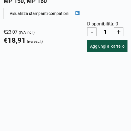
MP 150, MP 160
Visualizza stampanti compatibili
Disponibilità: 0
-
+
€
23,07
(IVA incl.)
€
18,91
(iva escl.)
Aggiungi al carrello