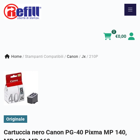
Vai
al
contenuto
0
€
0,00
Home
/
Stampanti Compatibili
/
canon
/
jx
/
210P
Originale
Cartuccia nero Canon PG-40 Pixma MP 140,