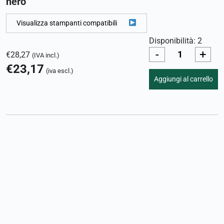
nero
Visualizza stampanti compatibili
Disponibilità: 2
-
+
€
28,27
(IVA incl.)
€
23,17
(iva escl.)
Aggiungi al carrello