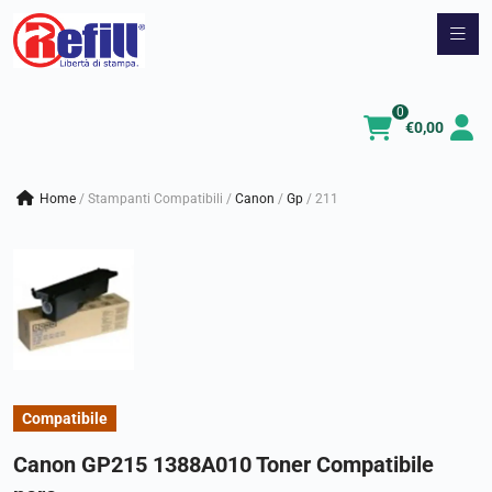
Vai
al
contenuto
0
€
0,00
Home
/
Stampanti Compatibili
/
canon
/
gp
/
211
Compatibile
Canon GP215 1388A010 Toner Compatibile