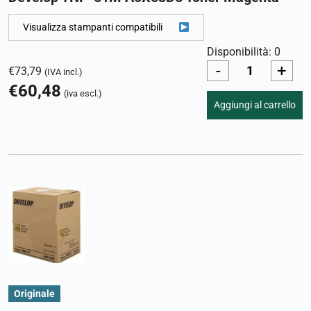
Visualizza stampanti compatibili
Disponibilità: 0
-
+
€
73,79
(IVA incl.)
€
60,48
(iva escl.)
Aggiungi al carrello
Originale