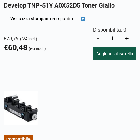
Develop TNP-51Y A0X52D5 Toner Giallo
Visualizza stampanti compatibili
Disponibilità: 0
-
+
€
73,79
(IVA incl.)
€
60,48
(iva escl.)
Aggiungi al carrello
Compatibile