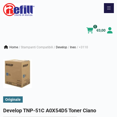
Vai
al
contenuto
0
€
0,00
Home
/
Stampanti Compatibili
/
develop
/
ineo
/
+3110
Originale
Develop TNP-51C A0X54D5 Toner Ciano