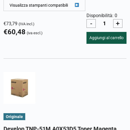
Visualizza stampanti compatibili
Disponibilità: 0
-
+
€
73,79
(IVA incl.)
€
60,48
(iva escl.)
Aggiungi al carrello
Originale
Develop TNP-51M A0X53D5 Toner Magenta