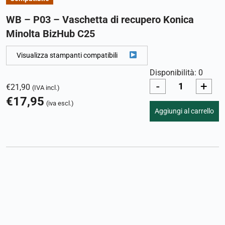
WB – P03 – Vaschetta di recupero Konica
Minolta BizHub C25
Visualizza stampanti compatibili
Disponibilità: 0
-
+
€
21,90
(IVA incl.)
€
17,95
(iva escl.)
Aggiungi al carrello