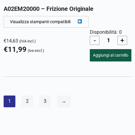
A02EM20000 – Frizione Originale
Visualizza stampanti compatibili
Disponibilità: 0
-
+
€
14,63
(IVA incl.)
€
11,99
(iva escl.)
Aggiungi al carrello
1
2
3
→