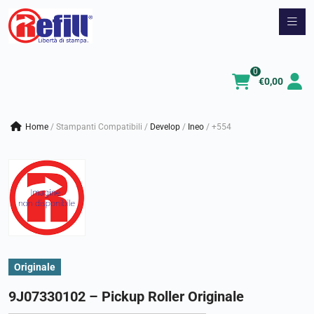
Vai
al
contenuto
0
€
0,00
Home
/
Stampanti Compatibili
/
develop
/
ineo
/
+554
Originale
9J07330102 – Pickup Roller Originale