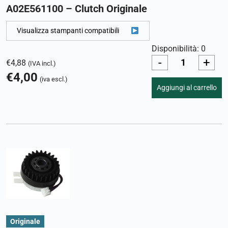
A02E561100 – Clutch Originale
Visualizza stampanti compatibili
Disponibilità: 0
-
+
€
4,88
(IVA incl.)
€
4,00
(iva escl.)
Aggiungi al carrello
Originale