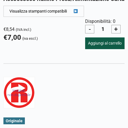
Visualizza stampanti compatibili
Disponibilità: 0
-
+
€
8,54
(IVA incl.)
€
7,00
(iva escl.)
Aggiungi al carrello
Originale