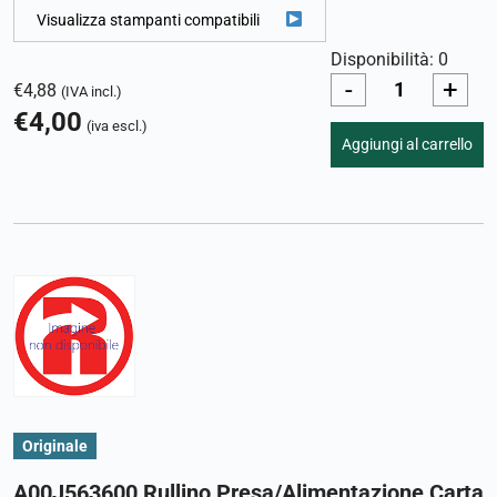
Visualizza stampanti compatibili
Disponibilità: 0
-
+
€
4,88
(IVA incl.)
€
4,00
(iva escl.)
Aggiungi al carrello
Originale
A00J563600 Rullino Presa/Alimentazione Carta