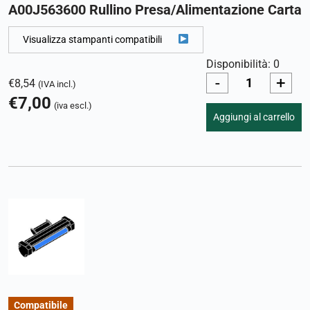
A00J563600 Rullino Presa/Alimentazione Carta
Visualizza stampanti compatibili
Disponibilità: 0
-
+
€
8,54
(IVA incl.)
€
7,00
(iva escl.)
Aggiungi al carrello
Compatibile