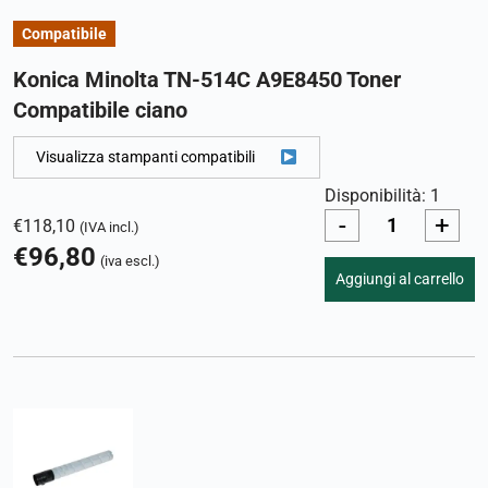
Compatibile
Konica Minolta TN-514C A9E8450 Toner
Compatibile ciano
Visualizza stampanti compatibili
Disponibilità: 1
-
+
€
118,10
(IVA incl.)
€
96,80
(iva escl.)
Aggiungi al carrello