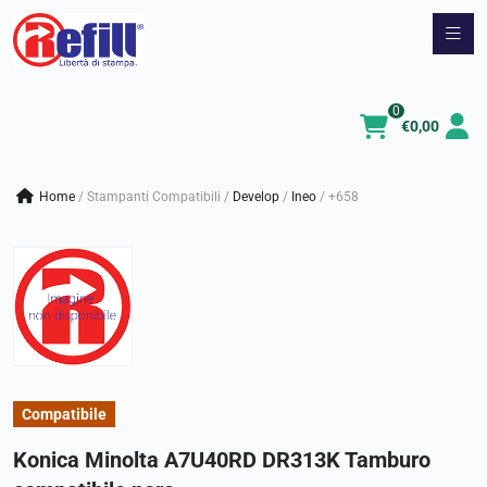
Vai
al
contenuto
0
€
0,00
Home
/
Stampanti Compatibili
/
develop
/
ineo
/
+658
Compatibile
Konica Minolta A7U40RD DR313K Tamburo