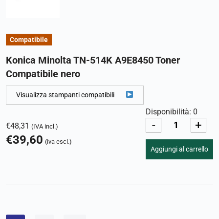
Compatibile
Konica Minolta TN-514K A9E8450 Toner
Compatibile nero
Visualizza stampanti compatibili
Disponibilità: 0
-
+
€
48,31
(IVA incl.)
€
39,60
(iva escl.)
Aggiungi al carrello