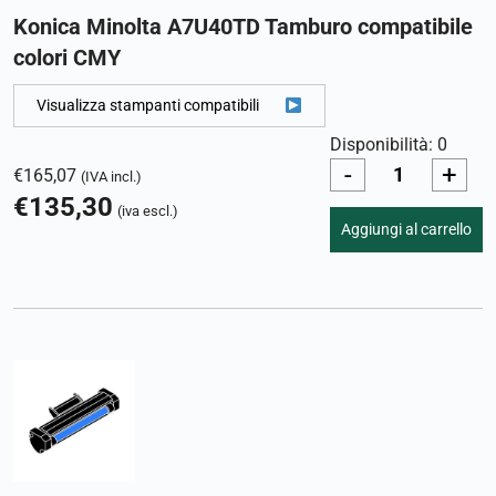
Konica Minolta A7U40TD Tamburo compatibile
colori CMY
Visualizza stampanti compatibili
Disponibilità: 0
-
+
€
165,07
(IVA incl.)
€
135,30
(iva escl.)
Aggiungi al carrello