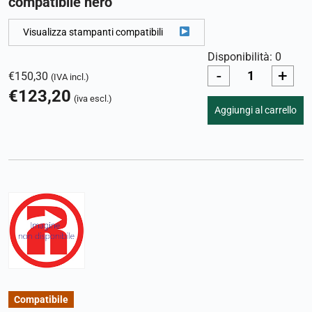
compatibile nero
Visualizza stampanti compatibili
Disponibilità: 0
-
+
€
150,30
(IVA incl.)
€
123,20
(iva escl.)
Aggiungi al carrello
Compatibile