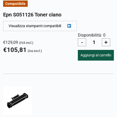
Compatibile
Epn S051126 Toner ciano
Visualizza stampanti compatibili
Disponibilità: 0
-
+
€
129,09
(IVA incl.)
€
105,81
(iva escl.)
Aggiungi al carrello