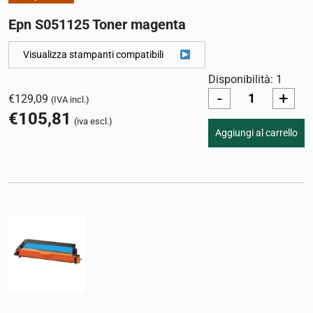
Epn S051125 Toner magenta
Visualizza stampanti compatibili
Disponibilità: 1
-
+
€
129,09
(IVA incl.)
€
105,81
(iva escl.)
Aggiungi al carrello