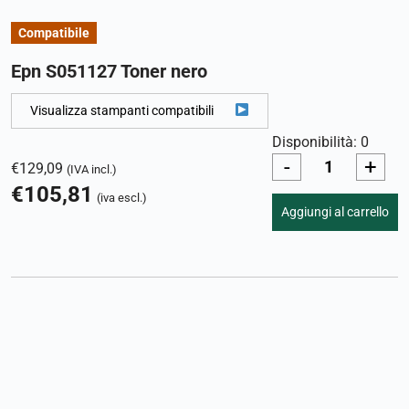
Compatibile
Epn S051127 Toner nero
Visualizza stampanti compatibili
Disponibilità: 0
-
+
€
129,09
(IVA incl.)
€
105,81
(iva escl.)
Aggiungi al carrello