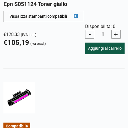
Epn S051124 Toner giallo
Visualizza stampanti compatibili
Disponibilità: 0
-
+
€
128,33
(IVA incl.)
€
105,19
(iva escl.)
Aggiungi al carrello
Compatibile