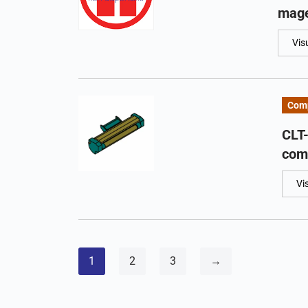
mag
Vis
Comp
CLT
com
Vi
1
2
3
→