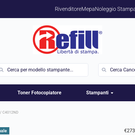
Rivenditore
Mepa
Noleggio Stampa
Toner Fotocopiatore
Stampanti
/
C4012ND
€
273
nale