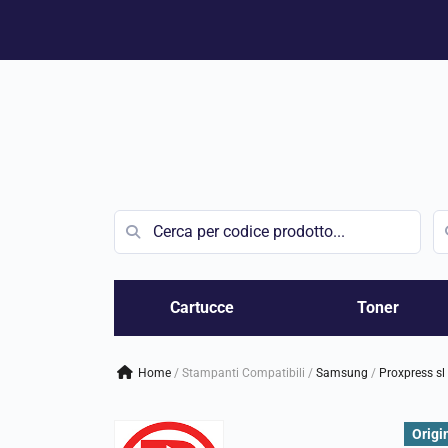
Vai
al
contenuto
Cartucce
Toner
Home
/
Stampanti Compatibili
/
samsung
/
proxpress sl
Origi