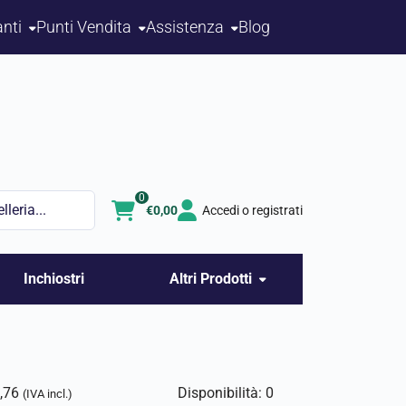
nti
Punti Vendita
Assistenza
Blog
0
€
0,00
Accedi o registrati
Inchiostri
Altri Prodotti
,76
Disponibilità: 0
(IVA incl.)