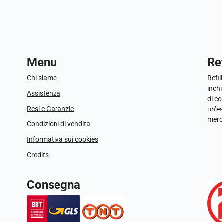
Menu
Ref
Chi siamo
Refil
inchi
Assistenza
di c
Resi e Garanzie
un’e
merc
Condizioni di vendita
Informativa sui cookies
Credits
Consegna