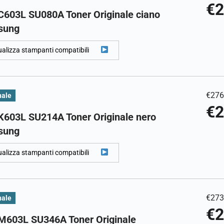
€
2
C603L SU080A Toner Originale ciano
sung
ualizza stampanti compatibili
€
276
nale
€
2
K603L SU214A Toner Originale nero
sung
ualizza stampanti compatibili
€
273
nale
€
2
M603L SU346A Toner Originale